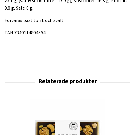
23.1 g, (varav sockerarter: 17.9 g), Kostfibrer: 16.3 g, Protein:
9.8 g, Salt: 0 g.
Förvaras bäst torrt och svalt.
EAN 7340114804594