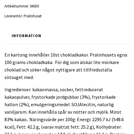
Artikelnummer:
04030
Leverantör:
Pralinhuset
INFORMATION
En kartong innehåller 10st chokladkakor. Pralinhusets egna
100 grams chokladkaka. För dig som älskar lite mörkare
choklad och söker något nyttigare att tillfredsställa
sötsuget med.
Ingredienser: kakaomassa, socker, fettreducerat
kakaopulver, frystorkade jordgubbar (3%), frystorkade
hallon (2%), emulgeringsmedel: SOJAlecitin, naturlig
vaniljarom. Kan innehålla spår av nötter och mjölk. Minst
83% kakao.. Näringsvärde per 100g: Energi: 2295.7 kJ (548.6
kcal), Fett: 42.2 g, (varav mättat fett: 25.2 g), Kolhydrater: