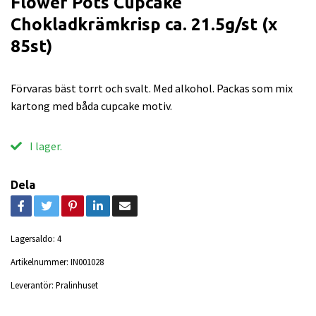
Flower Pots Cupcake
Chokladkrämkrisp ca. 21.5g/st (x
85st)
Förvaras bäst torrt och svalt. Med alkohol. Packas som mix
kartong med båda cupcake motiv.
I lager.
Dela
Lagersaldo:
4
Artikelnummer:
IN001028
Leverantör:
Pralinhuset