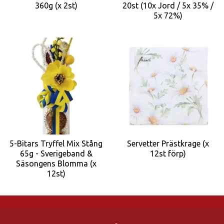
360g (x 2st)
20st (10x Jord / 5x 35% /
5x 72%)
5-Bitars Tryffel Mix Stång
Servetter Prästkrage (x
65g - Sverigeband &
12st förp)
Säsongens Blomma (x
12st)