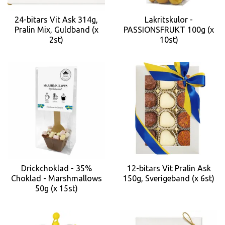
24-bitars Vit Ask 314g,
Lakritskulor -
Pralin Mix, Guldband (x
PASSIONSFRUKT 100g (x
2st)
10st)
Drickchoklad - 35%
12-bitars Vit Pralin Ask
Choklad - Marshmallows
150g, Sverigeband (x 6st)
50g (x 15st)