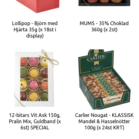
Lollipop - Björn med
MUMS - 35% Choklad
Hjärta 35g (x 18st i
360g (x 2st)
display)
12-bitars Vit Ask 150g,
Carlier Nougat - KLASSISK
Pralin Mix, Guldband (x
Mandel & Hasselnötter
6st) SPECIAL
100g (x 24st KRT)