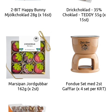
2-BIT Happy Bunny
Drickchoklad - 35%
Mjölkchoklad 28g (x 16st)
Choklad - TEDDY 55g (x
15st)
Marsipan Jordgubbar
Fondue Set med 2st
162g (x 2st)
Gafflar (x 4 set per KRT)