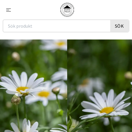
SÖK
SOMMAR
Låt smaklökarna dansa!
SE UTBUDET