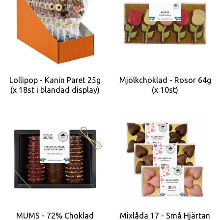
Lollipop - Kanin Paret 25g
Mjölkchoklad - Rosor 64g
(x 18st i blandad display)
(x 10st)
MUMS - 72% Choklad
Mixlåda 17 - Små Hjärtan