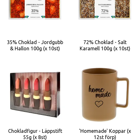
35% Choklad - Jordgubb
72% Choklad - Salt
& Hallon 100g (x 10st)
Karamell 100g (x 10st)
Chokladfigur - Läppstift
'Homemade' Koppar (x
55g (x 8st)
12st förp)