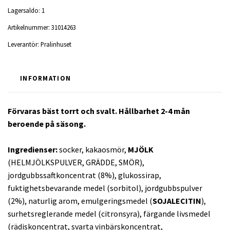
Lagersaldo:
1
Artikelnummer:
31014263
Leverantör:
Pralinhuset
INFORMATION
Förvaras bäst torrt och svalt.
Hållbarhet 2-4 mån
beroende på säsong.
Ingredienser:
socker, kakaosmör,
MJÖLK
(HELMJÖLKSPULVER, GRÄDDE, SMÖR),
jordgubbssaftkoncentrat (8%), glukossirap,
fuktighetsbevarande medel (sorbitol), jordgubbspulver
(2%), naturlig arom, emulgeringsmedel (
SOJALECITIN
),
surhetsreglerande medel (citronsyra), färgande livsmedel
(rädiskoncentrat, svarta vinbärskoncentrat,