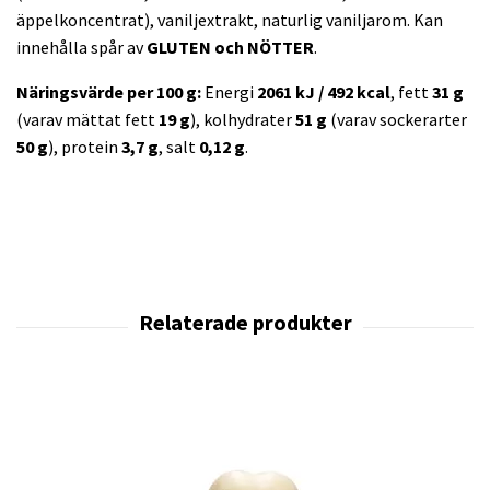
äppelkoncentrat), vaniljextrakt, naturlig vaniljarom. Kan
innehålla spår av
GLUTEN och NÖTTER
.
Näringsvärde per 100 g:
Energi
2061 kJ / 492 kcal
, fett
31 g
(varav mättat fett
19 g
), kolhydrater
51 g
(varav sockerarter
50 g
), protein
3,7 g
, salt
0,12 g
.