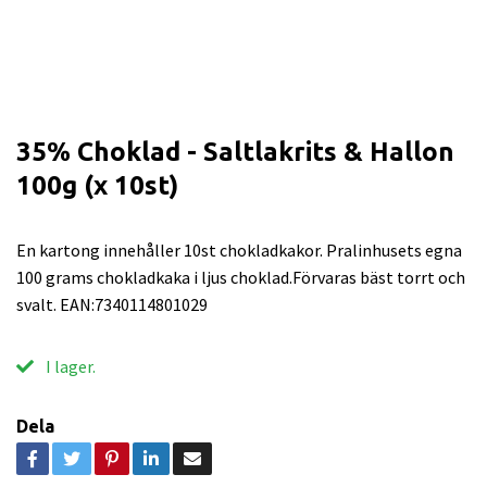
35% Choklad - Saltlakrits & Hallon
100g (x 10st)
En kartong innehåller 10st chokladkakor. Pralinhusets egna
100 grams chokladkaka i ljus choklad.Förvaras bäst torrt och
svalt. EAN:7340114801029
I lager.
Dela