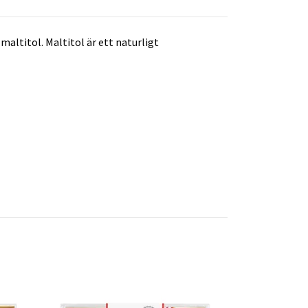
altitol. Maltitol är ett naturligt
Mixlåda 15 - 
(20st i KRT/4