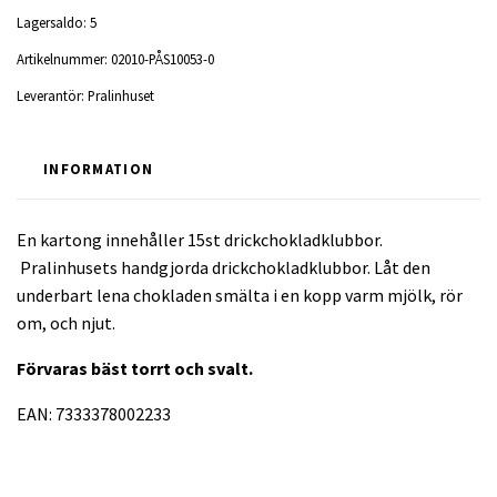
Lagersaldo:
5
Artikelnummer:
02010-PÅS10053-0
Leverantör:
Pralinhuset
INFORMATION
En kartong innehåller 15st drickchokladklubbor.
Pralinhusets handgjorda drickchokladklubbor. Låt den
underbart lena chokladen smälta i en kopp varm mjölk, rör
om, och njut.
Förvaras bäst torrt och svalt.
EAN: 7333378002233