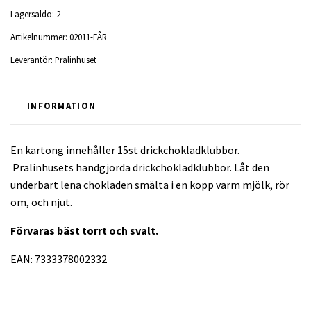
Lagersaldo:
2
Artikelnummer:
02011-FÅR
Leverantör:
Pralinhuset
INFORMATION
En kartong innehåller 15st drickchokladklubbor.
Pralinhusets handgjorda drickchokladklubbor. Låt den
underbart lena chokladen smälta i en kopp varm mjölk, rör
om, och njut.
Förvaras bäst torrt och svalt.
EAN: 7333378002332