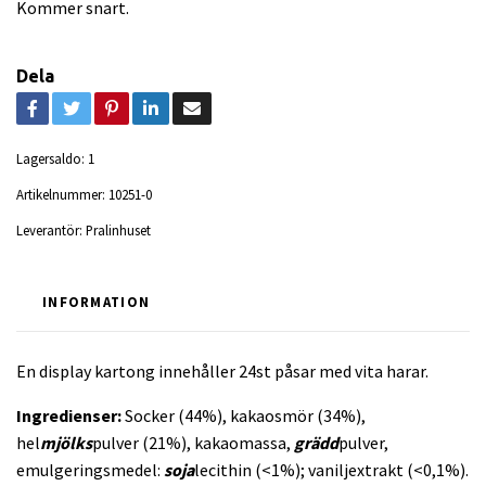
Kommer snart.
Dela
Lagersaldo:
1
Artikelnummer:
10251-0
Leverantör:
Pralinhuset
INFORMATION
En display kartong innehåller 24st påsar med vita harar.
Ingredienser:
Socker (44%), kakaosmör (34%),
hel
mjölks
pulver (21%), kakaomassa,
grädd
pulver,
emulgeringsmedel:
soja
lecithin (<1%); vaniljextrakt (<0,1%).