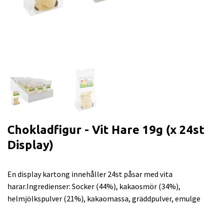
Chokladfigur - Vit Hare 19g (x 24st
Display)
En display kartong innehåller 24st påsar med vita
harar.Ingredienser: Socker (44%), kakaosmör (34%),
helmjölkspulver (21%), kakaomassa, gräddpulver, emulge