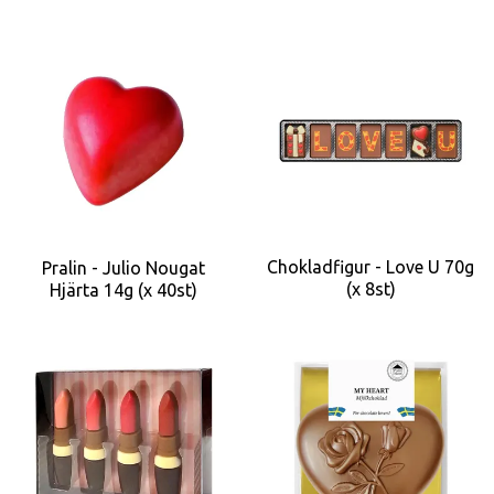
Chokladfigur - Love U 70g
Pralin - Julio Nougat
(x 8st)
Hjärta 14g (x 40st)