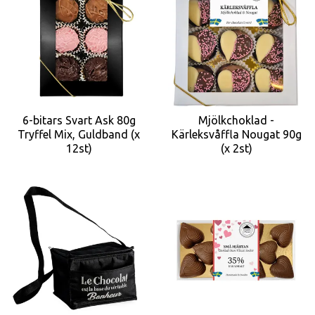
6-bitars Svart Ask 80g
Mjölkchoklad -
Tryffel Mix, Guldband (x
Kärleksvåffla Nougat 90g
12st)
(x 2st)