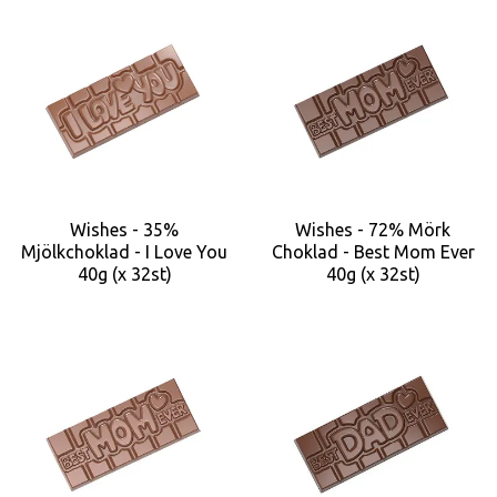
Wishes - 35%
Wishes - 72% Mörk
Mjölkchoklad - I Love You
Choklad - Best Mom Ever
40g (x 32st)
40g (x 32st)