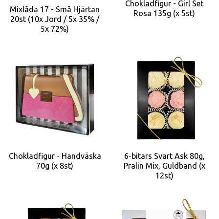
Chokladfigur - Girl Set
Mixlåda 17 - Små Hjärtan
Rosa 135g (x 5st)
20st (10x Jord / 5x 35% /
5x 72%)
Chokladfigur - Handväska
6-bitars Svart Ask 80g,
70g (x 8st)
Pralin Mix, Guldband (x
12st)