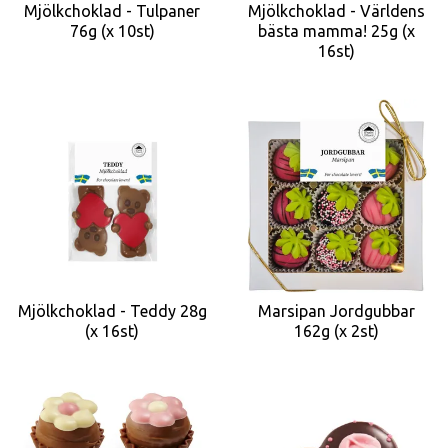
Mjölkchoklad - Tulpaner
Mjölkchoklad - Världens
76g (x 10st)
bästa mamma! 25g (x
16st)
Mjölkchoklad - Teddy 28g
Marsipan Jordgubbar
(x 16st)
162g (x 2st)