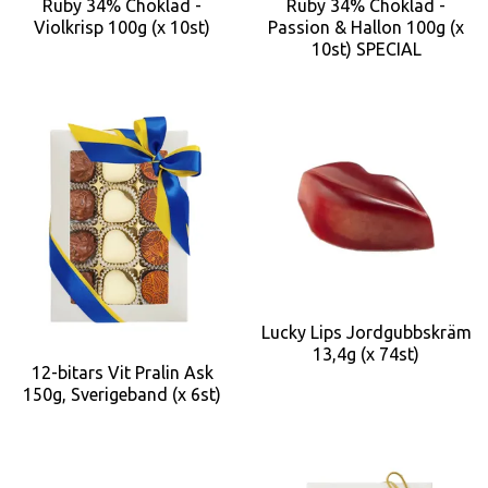
Ruby 34% Choklad -
Ruby 34% Choklad -
Violkrisp 100g (x 10st)
Passion & Hallon 100g (x
10st) SPECIAL
Lucky Lips Jordgubbskräm
13,4g (x 74st)
12-bitars Vit Pralin Ask
150g, Sverigeband (x 6st)