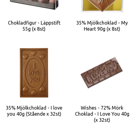
Chokladfigur - Läppstift
35% Mjölkchoklad - My
55g (x 8st)
Heart 90g (x 8st)
35% Mjölkchoklad - I love
Wishes - 72% Mörk
you 40g (Stående x 32st)
Choklad - I Love You 40g
(x 32st)